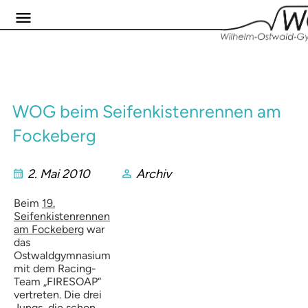
WOG beim Seifenkistenrennen am
Fockeberg
2. Mai 2010
Archiv
Beim
19.
Seifenkistenrennen
am Fockeberg
war
das
Ostwaldgymnasium
mit dem Racing-
Team „FIRESOAP“
vertreten. Die drei
Jungs, die schon