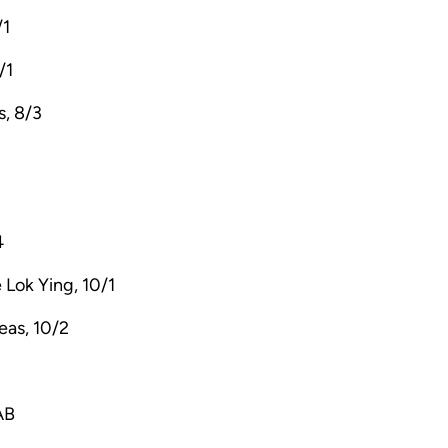
/1
/1
s, 8/3
4
Lok Ying, 10/1
eas, 10/2
AB