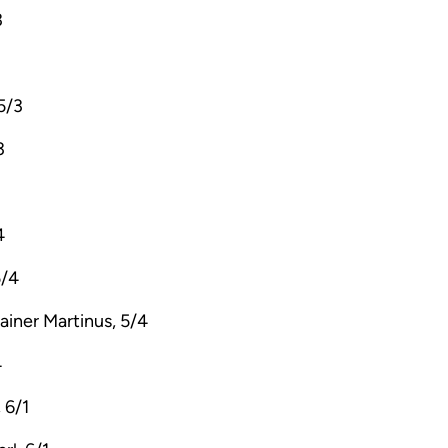
3
 5/3
3
4
5/4
iner Martinus, 5/4
4
 6/1