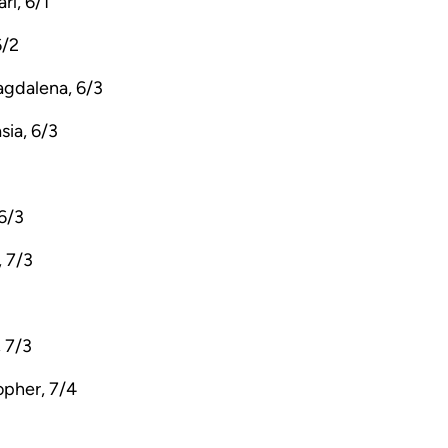
rl, 6/1
6/2
agdalena, 6/3
sia, 6/3
3
 6/3
, 7/3
 7/3
opher, 7/4