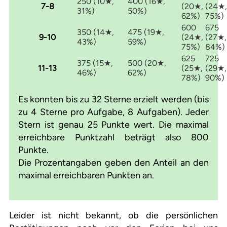
250 (10★,
400 (16★,
7-8
(20★,
(24★,
31%)
50%)
62%)
75%)
600
675
350 (14★,
475 (19★,
9-10
(24★,
(27★,
43%)
59%)
75%)
84%)
625
725
375 (15★,
500 (20★,
11-13
(25★,
(29★,
46%)
62%)
78%)
90%)
Es konnten bis zu 32 Sterne erzielt werden (bis
zu 4 Sterne pro Aufgabe, 8 Aufgaben). Jeder
Stern ist genau 25 Punkte wert. Die maximal
erreichbare Punktzahl beträgt also 800
Punkte.
Die Prozentangaben geben den Anteil an den
maximal erreichbaren Punkten an.
Leider ist nicht bekannt, ob die persönlichen