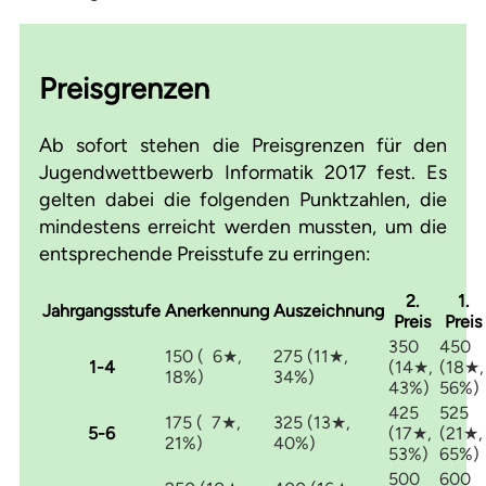
Preisgrenzen
Ab sofort stehen die Preisgrenzen für den
Jugendwettbewerb Informatik 2017 fest. Es
gelten dabei die folgenden Punktzahlen, die
mindestens erreicht werden mussten, um die
entsprechende Preisstufe zu erringen:
2.
1.
Jahrgangsstufe
Anerkennung
Auszeichnung
Preis
Preis
350
450
150 ( 6★,
275 (11★,
1-4
(14★,
(18★,
18%)
34%)
43%)
56%)
425
525
175 ( 7★,
325 (13★,
5-6
(17★,
(21★,
21%)
40%)
53%)
65%)
500
600