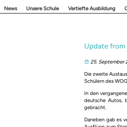
News
Unsere Schule
Vertiefte Ausbildung
O
Update from 
25. September 
Die zweite Austau
Schülern des WOG 
In den vergangene
deutsche Autos, b
gebracht.
Daneben gab es ve
Ausflüge zum Stone