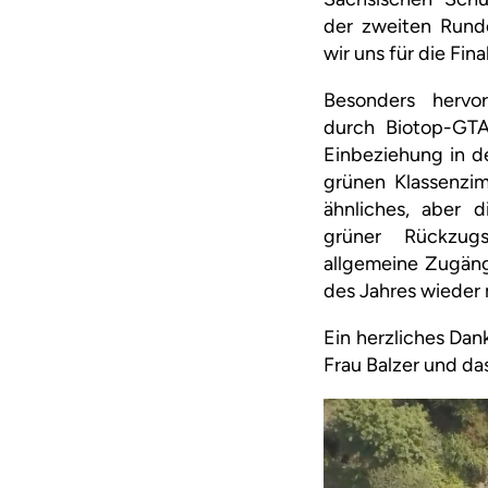
der zweiten Runde
wir uns für die Fin
Besonders herv
durch Biotop-GT
Einbeziehung in d
grünen Klassenzim
ähnliches, aber d
grüner Rückzug
allgemeine Zugäng
des Jahres wieder 
Ein herzliches Da
Frau Balzer und da