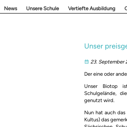
News
Unsere Schule
Vertiefte Ausbildung
O
Unser preisg
23. September 
Der eine oder ande
Unser Biotop i
Schulgelände, di
genutzt wird.
Nun hat auch das 
Kultus) das gemer
Sächsischen Schu