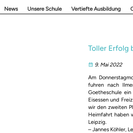
News
Unsere Schule
Vertiefte Ausbildung
O
Toller Erfol
9. Mai 2022
Am Donnerstagmor
fuhren nach Ilme
Goetheschule ein 
Eisessen und Frei
wir den zweiten P
Heimfahrt haben w
Leipzig.
– Jannes Köhler, L