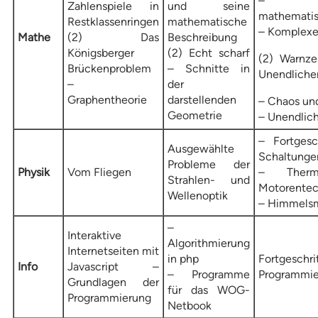
– unlö
Zahlenspiele in
und seine
mathemati
Restklassenringen
mathematische
– Komplexe
Mathe
(2) Das
Beschreibung
Königsberger
(2) Echt scharf
(2) Warnz
Brückenproblem
– Schnitte in
Unendliche
–
der
Graphentheorie
darstellenden
– Chaos und
Geometrie
– Unendlic
– Fortgesch
Ausgewählte
Schaltunge
Probleme der
Physik
Vom Fliegen
– Therm
Strahlen- und
Motorentec
Wellenoptik
– Himmels
–
Interaktive
Algorithmierung
Internetseiten mit
in php
Fortgeschri
Info
Javascript –
– Programme
Programmie
Grundlagen der
für das WOG-
Programmierung
Netbook