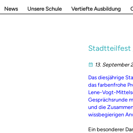
News
Unsere Schule
Vertiefte Ausbildung
O
Stadtteilfest
13. September 
Das diesjährige Sta
das farbenfrohe P
Lene-Vogt-Mittelsch
Gesprächsrunde mi
und die Zusammenar
wissbegierigen An
Ein besonderer Dan