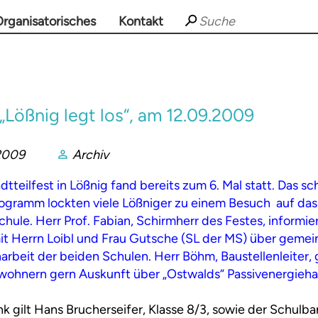
rganisatorisches
Kontakt
 „Lößnig legt los“, am 12.09.2009
2009
Archiv
dtteilfest in Lößnig fand bereits zum 6. Mal statt. Das 
rogramm lockten viele Lößniger zu einem Besuch auf da
ule. Herr Prof. Fabian, Schirmherr des Festes, informiert
t Herrn Loibl und Frau Gutsche (SL der MS) über geme
beit der beiden Schulen. Herr Böhm, Baustellenleiter,
wohnern gern Auskunft über „Ostwalds“ Passivenergieha
k gilt Hans Brucherseifer, Klasse 8/3, sowie der Schul