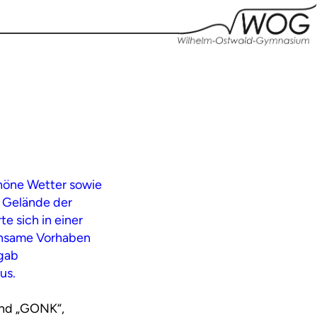
schöne Wetter sowie
s Gelände der
e sich in einer
insame Vorhaben
 gab
us.
band „GONK“,