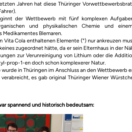
letzten Jahren hat diese Thüringer Vorwettbewerbsbra
Fahrer).
innt der Wettbewerb mit fünf komplexen Aufgaben
organischen und physikalischen Chemie und eine
es Medikamentes Blemaren.
n Vita Cola enthaltenen Elemente (°) nur ankreuzen mus
 keines zugeordnet hätte, da er sein Elternhaus in der Nä
ungen zur Verunreinigung von Lithium oder die Additio
yl-prop-1-en doch schon komplexerer Natur.
 wurde in Thüringen im Anschluss an den Wettbewerb er
t verabreicht, es gab original Thüringer Wiener Würstc
war spannend und historisch bedeutsam: