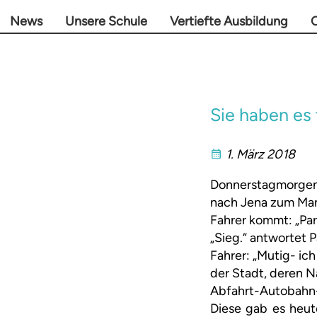
News
Unsere Schule
Vertiefte Ausbildung
O
Sie haben es 
1. März 2018
Donnerstagmorgen, 
nach Jena zum Man
Fahrer kommt: „Par
„Sieg.“ antwortet P
Fahrer: „Mutig- ic
der Stadt, deren 
Abfahrt-Autobahn-s
Diese gab es heute