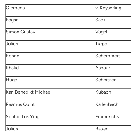
Clemens
v. Keyserlingk
Edgar
Sack
Simon Gustav
Vogel
Julius
Türpe
Benno
Schemmert
Khalid
Ashour
Hugo
Schnitzer
Karl Benedikt Michael
Kubach
Rasmus Quint
Kallenbach
Sophie Lok Ying
Emmerichs
Julius
Bauer