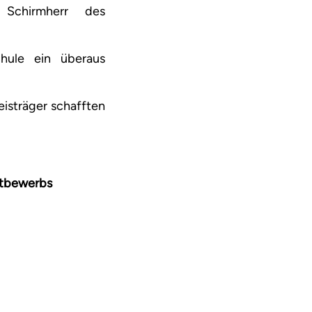
 Schirmherr des
hule ein überaus
reisträger schafften
ttbewerbs