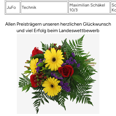
Maximilian Schäkel
So
JuFo
Technik
10/3
K
Allen Preisträgern unseren herzlichen Glückwunsch
und viel Erfolg beim Landeswettbewerb