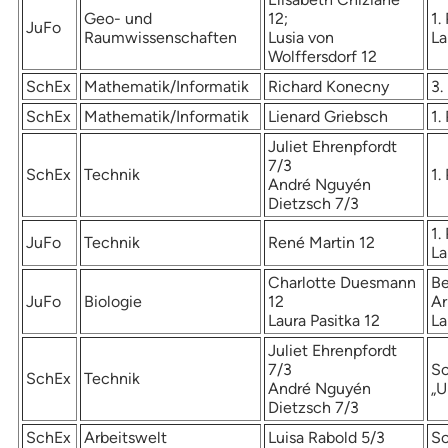
Geo- und
12;
1.
JuFo
Raumwissenschaften
Lusia von
L
Wolffersdorf 12
SchEx
Mathematik/Informatik
Richard Konecny
3.
SchEx
Mathematik/Informatik
Lienard Griebsch
1.
Juliet Ehrenpfordt
7/3
SchEx
Technik
1.
André Nguyén
Dietzsch 7/3
1.
JuFo
Technik
René Martin 12
L
Charlotte Duesmann
Be
JuFo
Biologie
12
Ar
Laura Pasitka 12
L
Juliet Ehrenpfordt
7/3
So
SchEx
Technik
André Nguyén
„U
Dietzsch 7/3
SchEx
Arbeitswelt
Luisa Rabold 5/3
So