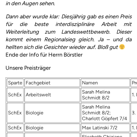
in den Augen sehen.
Dann aber wurde klar: Diesjährig gab es einen Preis
für die beste interdisziplinäre Arbeit mit
Weiterleitung zum Landeswettbewerb. Dieser
kommt einem Regionalsieg gleich. Ja – und da
hellten sich die Gesichter wieder auf. Bloß gut
Ende der Info für Herrn Börstler
Unsere Preisträger
Sparte
Fachgebiet
Namen
Pr
Sarah Melina
SchEx
Arbeitswelt
1.
Schmidt 8/2
Sarah Melina
SchEx
Biologie
Schmidt 8/2;
3.
Charlott Göpfert 7/4
SchEx
Biologie
Max Latinski 7/2
1.
Elisabeth Chiziane