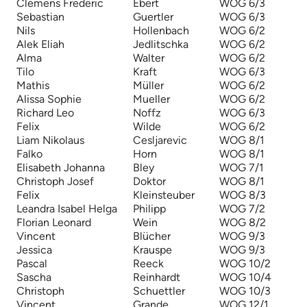
Clemens Frederic
Ebert
WOG 6/3
Sebastian
Guertler
WOG 6/3
Nils
Hollenbach
WOG 6/2
Alek Eliah
Jedlitschka
WOG 6/2
Alma
Walter
WOG 6/2
Tilo
Kraft
WOG 6/3
Mathis
Müller
WOG 6/2
Alissa Sophie
Mueller
WOG 6/2
Richard Leo
Noffz
WOG 6/3
Felix
Wilde
WOG 6/2
Liam Nikolaus
Cesljarevic
WOG 8/1
Falko
Horn
WOG 8/1
Elisabeth Johanna
Bley
WOG 7/1
Christoph Josef
Doktor
WOG 8/1
Felix
Kleinsteuber
WOG 8/3
Leandra Isabel Helga
Philipp
WOG 7/2
Florian Leonard
Wein
WOG 8/2
Vincent
Blücher
WOG 9/3
Jessica
Krauspe
WOG 9/3
Pascal
Reeck
WOG 10/2
Sascha
Reinhardt
WOG 10/4
Christoph
Schuettler
WOG 10/3
Vincent
Grande
WOG 12/1