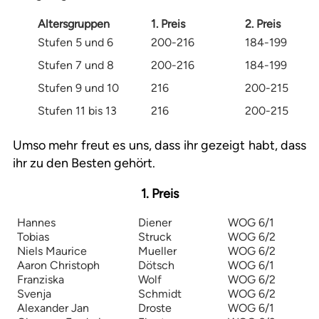
Altersgruppen
1. Preis
2. Preis
Stufen 5 und 6
200-216
184-199
Stufen 7 und 8
200-216
184-199
Stufen 9 und 10
216
200-215
Stufen 11 bis 13
216
200-215
Umso mehr freut es uns, dass ihr gezeigt habt, dass
ihr zu den Besten gehört.
1. Preis
Hannes
Diener
WOG 6/1
Tobias
Struck
WOG 6/2
Niels Maurice
Mueller
WOG 6/2
Aaron Christoph
Dötsch
WOG 6/1
Franziska
Wolf
WOG 6/2
Svenja
Schmidt
WOG 6/2
Alexander Jan
Droste
WOG 6/1