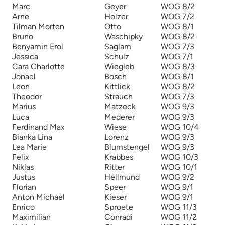
Marc
Geyer
WOG 8/2
Arne
Holzer
WOG 7/2
Tilman Morten
Otto
WOG 8/1
Bruno
Waschipky
WOG 8/2
Benyamin Erol
Saglam
WOG 7/3
Jessica
Schulz
WOG 7/1
Cara Charlotte
Wiegleb
WOG 8/3
Jonael
Bosch
WOG 8/1
Leon
Kittlick
WOG 8/2
Theodor
Strauch
WOG 7/3
Marius
Matzeck
WOG 9/3
Luca
Mederer
WOG 9/3
Ferdinand Max
Wiese
WOG 10/4
Bianka Lina
Lorenz
WOG 9/3
Lea Marie
Blumstengel
WOG 9/3
Felix
Krabbes
WOG 10/3
Niklas
Ritter
WOG 10/1
Justus
Hellmund
WOG 9/2
Florian
Speer
WOG 9/1
Anton Michael
Kieser
WOG 9/1
Enrico
Sproete
WOG 11/3
Maximilian
Conradi
WOG 11/2