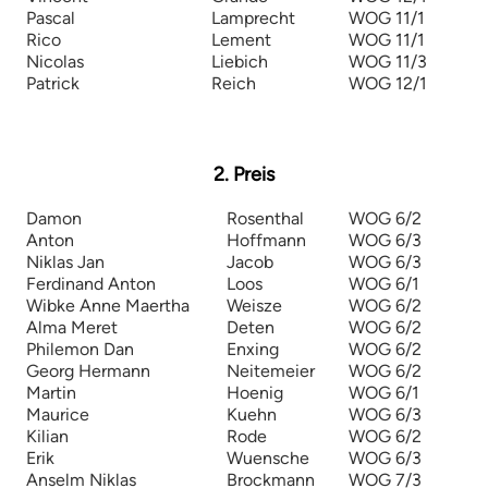
Pascal
Lamprecht
WOG 11/1
Rico
Lement
WOG 11/1
Nicolas
Liebich
WOG 11/3
Patrick
Reich
WOG 12/1
2. Preis
Damon
Rosenthal
WOG 6/2
Anton
Hoffmann
WOG 6/3
Niklas Jan
Jacob
WOG 6/3
Ferdinand Anton
Loos
WOG 6/1
Wibke Anne Maertha
Weisze
WOG 6/2
Alma Meret
Deten
WOG 6/2
Philemon Dan
Enxing
WOG 6/2
Georg Hermann
Neitemeier
WOG 6/2
Martin
Hoenig
WOG 6/1
Maurice
Kuehn
WOG 6/3
Kilian
Rode
WOG 6/2
Erik
Wuensche
WOG 6/3
Anselm Niklas
Brockmann
WOG 7/3