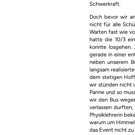
Schwerkraft.
Doch bevor wir am
nicht für alle Sch
Warten fast wie vo
hatte die 10/3 ei
konnte losgehen. 
gerade in einer en
neben unserem Bu
langsam realisiert
dem stetigen Hoff
wir stünden nicht 
Panne und so muss
wir den Bus wegen
verlassen durften,
Physiklehrerin be
warum um Himmels W
das Event nicht z