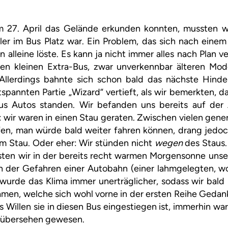
 27. April das Gelände erkunden konnten, mussten wir
üler im Bus Platz war. Ein Problem, das sich nach ein
n alleine löste. Es kann ja nicht immer alles nach Plan v
nen kleinen Extra-Bus, zwar unverkennbar älteren Mode
Allerdings bahnte sich schon bald das nächste Hinde
tspannten Partie „Wizard“ vertieft, als wir bemerkten, da
s Autos standen. Wir befanden uns bereits auf der
e: wir waren in einen Stau geraten. Zwischen vielen gen
en, man würde bald weiter fahren können, drang jedoc
im Stau. Oder eher: Wir stünden nicht
wegen
des Staus.
ten wir in der bereits recht warmen Morgensonne unser 
 der Gefahren einer Autobahn (einer lahmgelegten, wo
 wurde das Klima immer unerträglicher, sodass wir bald 
kamen, welche sich wohl vorne in der ersten Reihe Geda
illen sie in diesen Bus eingestiegen ist, immerhin war
u übersehen gewesen.