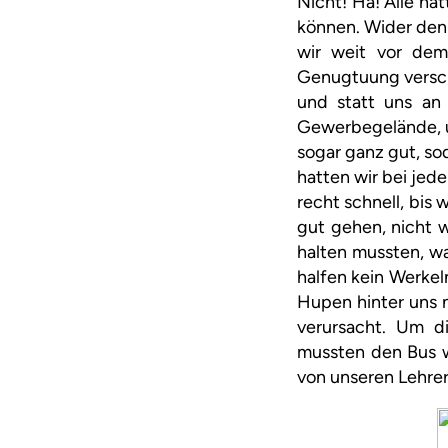
Nicht! Ha! Alle ha
können. Wider den 
wir weit vor dem
Genugtuung verscha
und statt uns an 
Gewerbegelände, um
sogar ganz gut, so
hatten wir bei jed
recht schnell, bis
gut gehen, nicht 
halten mussten, w
halfen kein Werkel
Hupen hinter uns n
verursacht. Um di
mussten den Bus w
von unseren Lehrer