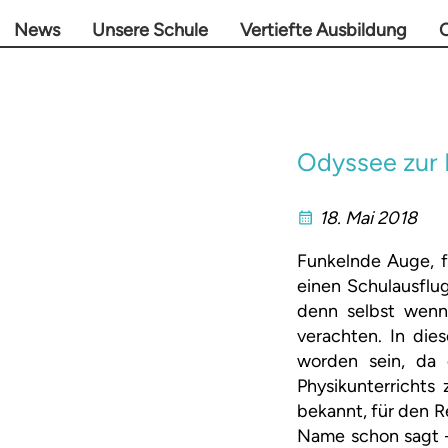
News
Unsere Schule
Vertiefte Ausbildung
O
Odyssee zur I
18. Mai 2018
Funkelnde Auge, f
einen Schulausflu
denn selbst wenn 
verachten. In die
worden sein, da
Physikunterrichts 
bekannt, für den Re
Name schon sagt –