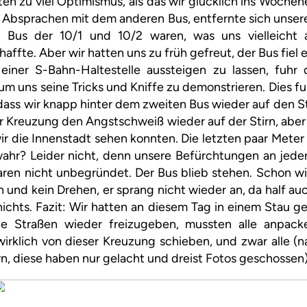
tten zu viel Optimismus, als das wir glücklich ins Woche
Absprachen mit dem anderen Bus, entfernte sich unsere
 Bus der 10/1 und 10/2 waren, was uns vielleicht 
ffte. Aber wir hatten uns zu früh gefreut, der Bus fiel e
einer S-Bahn-Haltestelle aussteigen zu lassen, fuhr 
 uns seine Tricks und Kniffe zu demonstrieren. Dies fu
dass wir knapp hinter dem zweiten Bus wieder auf den 
er Kreuzung den Angstschweiß wieder auf der Stirn, aber
 wir die Innenstadt sehen konnten. Die letzten paar Met
wahr? Leider nicht, denn unsere Befürchtungen an jeder
aren nicht unbegründet. Der Bus blieb stehen. Schon wi
n und kein Drehen, er sprang nicht wieder an, da half a
ichts. Fazit: Wir hatten an diesem Tag in einem Stau 
e Straßen wieder freizugeben, mussten alle anpacken
irklich von dieser Kreuzung schieben, und zwar alle (n
n, diese haben nur gelacht und dreist Fotos geschossen)