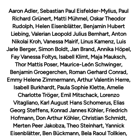
Aaron Adler, Sebastian Paul Eisfelder-Mylius, Paul
Richard Grünert, Matti Mühmel, Oskar Theodor
Rudolph, Helen Eisenblätter, Benjamin Hubert
Liebing, Valerian Leopold Julius Bernhart, Anton
Nikolai Kroh, Vanessa Mairif, Linus Kamenz, Luis
Jarle Berger, Simon Boldt, Jan Brand, Annika Höpel,
Fay Vanessa Foltys, Isabell Klimt, Maja Mauksch,
Thor Mattis Poser, Maurice-León Schwinger,
Benjamin Groegerchen, Roman Gerhard Conrad,
Emmy Helene Zimmermann, Arthur Valentin Herre,
Isabell Burkhardt, Paula Sophie Klette, Amelie
Charlotte Tröger, Emil Mitschack, Lorenzo
Vitagliano, Karl August Hans Schomerus, Elias
Georg Steffens, Konrad Jannes Köhler, Friedrich
Hofmann, Don Arthur Köhler, Christian Schmidt,
Merten Peer Jakobza, Theo Steinhart, Yannick
Eisenblätter, Ben Bückmann, Bela Raoul Tollkien,