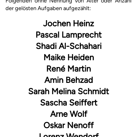
Folgenden ohne Nennung von Alter oder Anzahl
der gelösten Aufgaben aufgezählt:
Jochen Heinz
Pascal Lamprecht
Shadi Al-Schahari
Maike Heiden
René Martin
Amin Behzad
Sarah Melina Schmidt
Sascha Seiffert
Arne Wolf
Oskar Nenoff
Lorenz Wendorf