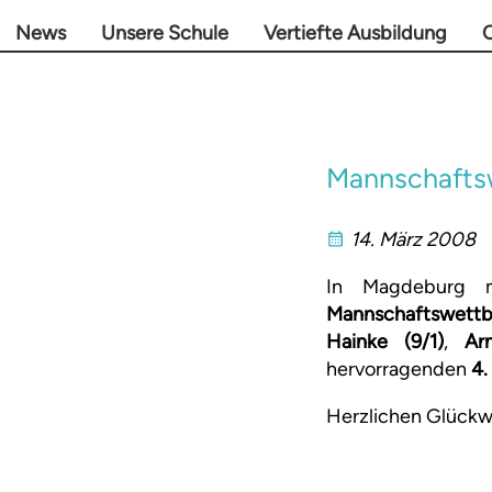
News
Unsere Schule
Vertiefte Ausbildung
O
Mannschafts
14. März 2008
In Magdeburg m
Mannschaftswett
Hainke (9/1)
,
Ar
hervorragenden
4.
Herzlichen Glück