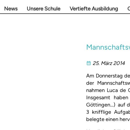
News
Unsere Schule
Vertiefte Ausbildung
O
Mannschafts
25. März 2014
Am Donnerstag de
der Mannschaftsw
nahmen Luca de Gr
Insgesamt haben 
Göttingen…) auf d
3 knifflige Aufg
belegte einen herv