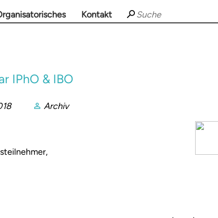
rganisatorisches
Kontakt
r IPhO & IBO
018
Archiv
ettbewerbsteilnehmer,