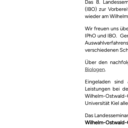
Das 8. Landessemi
(IBO) zur Vorbere
wieder am Wilhel
Wir freuen uns übe
IPhO und IBO. Gem
Auswahlverfahrens 
verschiedenen Sc
Über den nachfolg
Biologen
.
Eingeladen sind 
Leistungen bei de
Wilhelm-Ostwald-G
Universität Kiel a
Das Landesseminar
Wilhelm-Ostwald-Gy