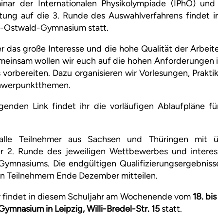
nar der Internationalen Physikolympiade (IPhO) und
itung auf die 3. Runde des Auswahlverfahrens findet i
m-Ostwald-Gymnasium statt.
r das große Interesse und die hohe Qualität der Arbeit
einsam wollen wir euch auf die hohen Anforderungen i
vorbereiten. Dazu organisieren wir Vorlesungen, Prakt
hwerpunktthemen.
enden Link findet ihr die vorläufigen Ablaufpläne f
alle Teilnehmer aus Sachsen und Thüringen mit üb
r 2. Runde des jeweiligen Wettbewerbes und interes
ymnasiums. Die endgültigen Qualifizierungsergebniss
llen Teilnehmern Ende Dezember mitteilen.
 findet in diesem Schuljahr am Wochenende vom
18. bi
mnasium in Leipzig, Willi-Bredel-Str. 15
statt.