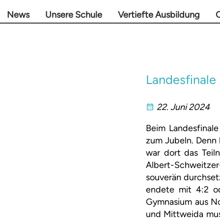
News
Unsere Schule
Vertiefte Ausbildung
O
Landesfinale 
22. Juni 2024
Beim Landesfinale
zum Jubeln. Denn 
war dort das Teil
Albert-Schweitze
souverän durchsetz
endete mit 4:2 o
Gymnasium aus Nos
und Mittweida mus