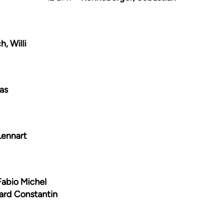
, Willi
as
Lennart
Fabio Michel
hard Constantin