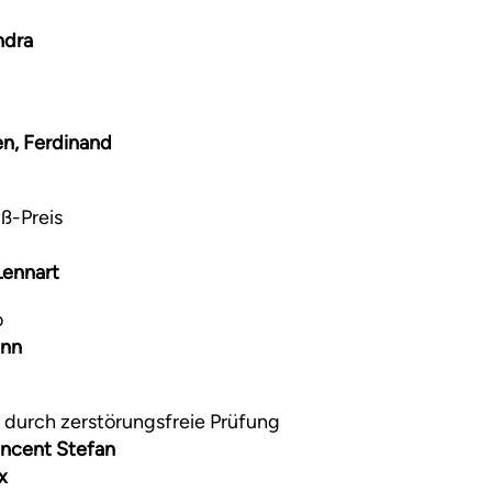
ndra
n, Ferdinand
ß-Preis
Lennart
o
ann
 durch zerstörungsfreie Prüfung
incent Stefan
x