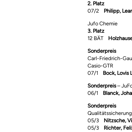
2. Platz
07/2
Philipp, Lea
Jufo Chemie
3. Platz
12 BÄT
Holzhause
Sonderpreis
Carl-Friedrich-Gau
Casio-GTR
07/1
Bock, Lovis 
Sonderpreis
– JuF
06/1
Blanck, Joh
Sonderpreis
Qualitätssicherung
05/3
Nitzsche, V
05/3
Richter, Feli