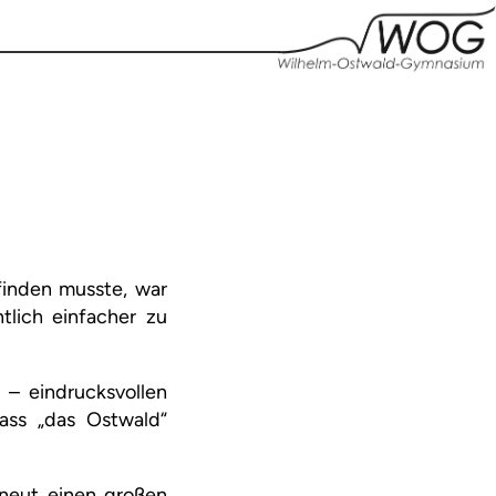
finden musste, war
lich einfacher zu
 – eindrucksvollen
ass „das Ostwald“
rneut einen großen