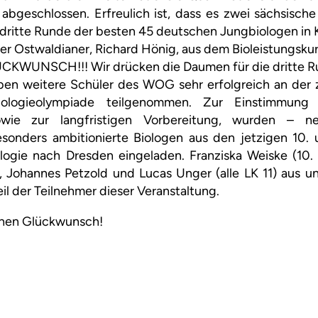
abgeschlossen. Erfreulich ist, dass es zwei sächsisch
 dritte Runde der besten 45 deutschen Jungbiologen in Ki
der Ostwaldianer, Richard Hönig, aus dem Bioleistungskur
UNSCH!!! Wir drücken die Daumen für die dritte Run
ben weitere Schüler des WOG sehr erfolgreich an der
 Biologieolympiade teilgenommen. Zur Einstimmung
owie zur langfristigen Vorbereitung, wurden – 
besonders ambitionierte Biologen aus den jetzigen 10. 
logie nach Dresden eingeladen. Franziska Weiske (10. K
ker, Johannes Petzold und Lucas Unger (alle LK 11) aus
il der Teilnehmer dieser Veranstaltung.
chen Glückwunsch!