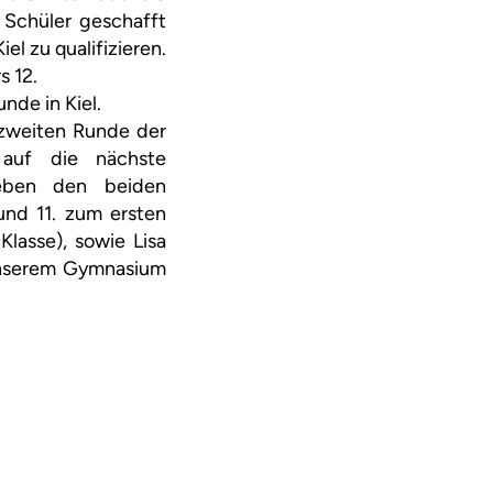
e Schüler geschafft
el zu qualifizieren.
s 12.
de in Kiel.
 zweiten Runde der
 auf die nächste
neben den beiden
und 11. zum ersten
lasse), sowie Lisa
 unserem Gymnasium