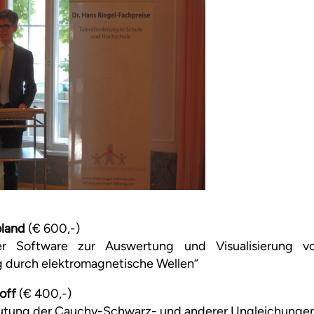
oland
(€ 600,-)
ner Software zur Auswertung und Visualisierung v
 durch elektromagnetische Wellen“
noff
(€ 400,-)
utung der Cauchy-Schwarz- und anderer Ungleichunge