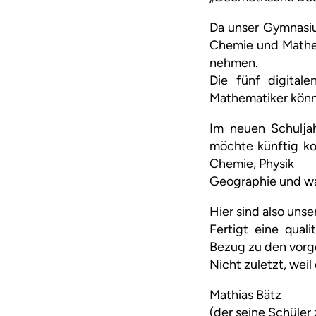
Da unser Gymnasium
Chemie und Mathem
nehmen.
Die fünf digital
Mathematiker könn
Im neuen Schulja
möchte künftig ko
Chemie, Physik
Geographie und wa
Hier sind also unse
Fertigt eine qual
Bezug zu den vorge
Nicht zuletzt, wei
Mathias Bätz
(der seine Schüler 