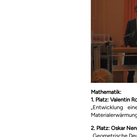
Mathematik:
1. Platz: Valentin R
„Entwicklung ei
Materialerwärmung
2. Platz: Oskar Ne
„Geometrische De