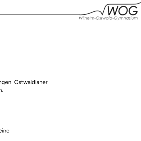
ngen Ostwaldianer
n.
eine