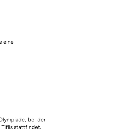
e eine
Olympiade, bei der
iflis stattfindet.