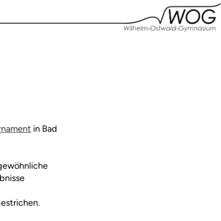
urnament
in Bad
ngewöhnliche
ebnisse
estrichen.