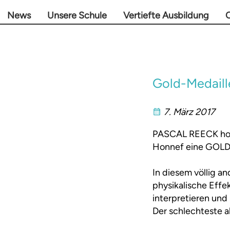
News
Unsere Schule
Vertiefte Ausbildung
O
Gold-Medaill
7. März 2017
PASCAL REECK hol
Honnef eine GOLD-
In diesem völlig 
physikalische Effe
interpretieren und 
Der schlechteste a