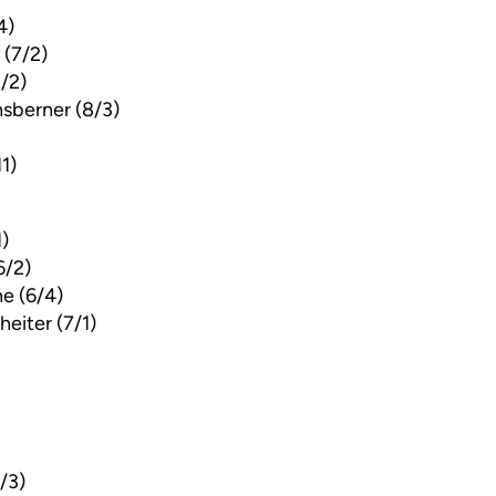
4)
 (7/2)
/2)
sberner (8/3)
1)
1)
6/2)
ne (6/4)
heiter (7/1)
/3)