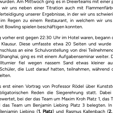
wurden. Am Mittwoch ging es in Dreierteams mit einer 
r wir uns neben einer Titration auch mit Flammenfär
rteidigung unserer Ergebnisse, in der wir uns schwier
 im Regen zu einem Restaurant, in welchem wir un
it Bowling spielen beschäftigen konnten.
 vorher erst gegen 22:30 Uhr im Hotel waren, begann 
n Klausur. Diese umfasste etwa 20 Seiten und wurde
nschluss an eine Schulvorstellung von drei Teilnehme
 Shanghai, ging es mit einem Aufgabenseminar weiter.
allturnier fiel wegen nassem Sand etwas kleiner au
Schüler, die Lust darauf hatten, teilnahmen, während 
elten.
 erst einen Vortrag von Professor Rödel über Kunstst
ligatorischen Reden die Siegerehrung statt. Dabei
gewertet, bei der das Team um Maxim Kroh Platz 1, das
 das Team um Benjamin Liebing Platz 3 belegten. In
enjamin Liebing (
1. Platz
) und Rasmus Kallenbach (
2.