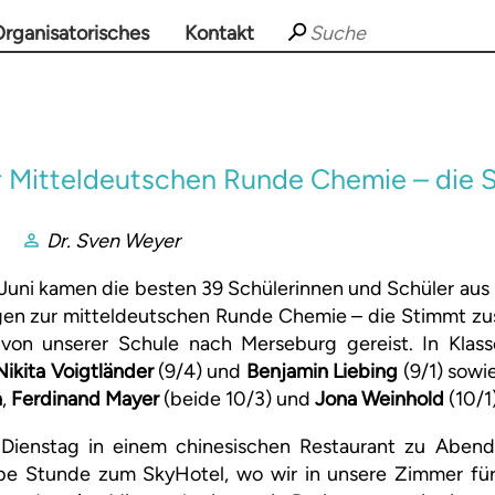
rganisatorisches
Kontakt
er Mitteldeutschen Runde Chemie – die 
Dr. Sven Weyer
 Juni kamen die besten 39 Schülerinnen und Schüler au
gen zur mitteldeutschen Runde Chemie – die Stimmt z
 von unserer Schule nach Merseburg gereist. In Klas
Nikita Voigtländer
(9/4) und
Benjamin Liebing
(9/1) sowie
h
,
Ferdinand Mayer
(beide 10/3) und
Jona Weinhold
(10/1)
ienstag in einem chinesischen Restaurant zu Abend
albe Stunde zum SkyHotel, wo wir in unsere Zimmer für