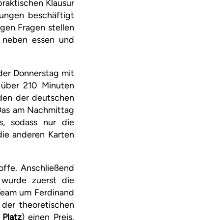
praktischen Klausur
bungen beschäftigt
igen Fragen stellen
s neben essen und
der Donnerstag mit
 über 210 Minuten
nden der deutschen
 Das am Nachmittag
s, sodass nur die
die anderen Karten
offe. Anschließend
 wurde zuerst die
 Team um Ferdinand
 der theoretischen
 Platz
) einen Preis.