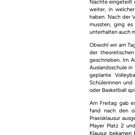
Nächte eingeteilt 
weiter, in welche
haben. Nach der Ve
mussten, ging es
unterhalten auch m
Obwohl wir am Tag
der theoretische
geschrieben. Im A
Auslandsschule in
geplante Volleyb
Schülerinnen und 
oder Basketball spi
Am Freitag gab es
fand nach den ob
Praxisklausur aus
Mayer Platz 2 und
Klausur bekamen B