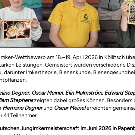
Imker-Wettbewerb am 18.–19. April 2026 in Köllitsch üb
tarken Leistungen. Gemeistert wurden verschiedene Dis
, darunter Imkertheorie, Bienenkunde, Bienengesundhei
htpflanzen.
mine Degner
,
Oscar Meinel
,
Elin Malmström
,
Edward Ste
liam Stephens
zeigten dabei großes Können. Besonders
en
Hermine Degner
und
Oscar Meinel
erreichten gemeinsa
r 41 Teilnehmer.
utschen Jungimkermeisterschaft im Juni 2026 in Papen