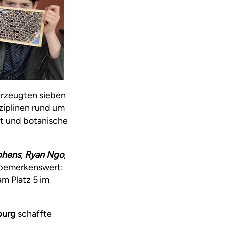
erzeugten sieben
ziplinen rund um
t und botanische
phens
,
Ryan Ngo
,
 bemerkenswert:
m Platz 5 im
burg
schaffte