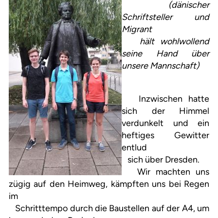
(dänischer
Schriftsteller und
Migrant
hält wohlwollend
seine Hand über
unsere Mannschaft)
Inzwischen hatte
sich der Himmel
verdunkelt und ein
heftiges Gewitter
entlud
sich über Dresden.
Wir machten uns
zügig auf den Heimweg, kämpften uns bei Regen
im
Schritttempo durch die Baustellen auf der A4, um