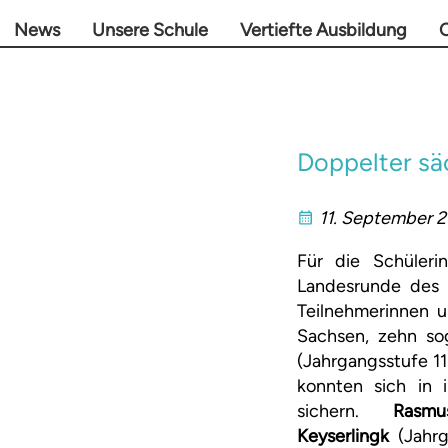
News
Unsere Schule
Vertiefte Ausbildung
O
Doppelter sä
11. September 
Für die Schüler
Landesrunde des 
Teilnehmerinnen u
Sachsen, zehn so
(Jahrgangsstufe 1
konnten sich in 
sichern.
Rasmu
Keyserlingk
(Jahrg