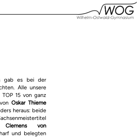
s gab es bei der
hten. Alle unsere
en TOP 15 von ganz
n von
Oskar Thieme
ders heraus: beide
chsenmeistertitel
nd
Clemens von
harf und belegten