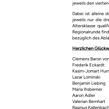
jeweils den vierten
Dabei ist alleine 
jeweils nur die dr
Altersklasse quali
Regionalrunde find
bezüglich des Abla
Herzlichen Glückw
Clemens Baron von
Frederik Eckardt
Kasim-Jomart Hur
Lazar Lominski
Benjamin Liebing
Maria Ihsberner
Aaron Adler
Valerian Bernhart
Rasmus Kallenbac