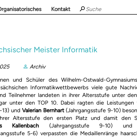
rganisatorisches
Kontakt
chsischer Meister Informatik
2025
Archiv
innen und Schüler des Wilhelm-Ostwald-Gymnasium
sächsichen Informatikwettbewerbs viele gute Nachric
nd Teilnehmer landeten in ihrer Altersstufe unter d
gar unter den TOP 10. Dabei ragten die Leistunge
1-13) und
Valerian Bernhart
(Jahrgangsstufe 9-10) beson
ihrer Altersstufe den ersten Platz und damit den Sa
s Kallenbach
(Jahrgangsstufe 9-10) u
angsstufe 5-6) verpassten die Medaillenränge haarsc