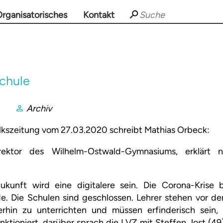
rganisatorisches
Kontakt
Schule
Archiv
olkszeitung vom 27.03.2020 schreibt Mathias Orbeck:
irektor des Wilhelm-Ostwald-Gymnasiums, erklärt
kunft wird eine digitalere sein. Die Corona-Krise 
e. Die Schulen sind geschlossen. Lehrer stehen vor de
erhin zu unterrichten und müssen erfinderisch sein,
nktioniert, darüber sprach die LVZ mit Steffen Jost (49