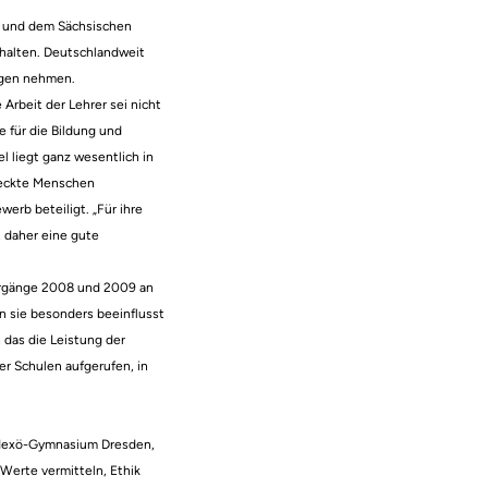
r und dem Sächsischen
rhalten. Deutschlandweit
egen nehmen.
Arbeit der Lehrer sei nicht
e für die Bildung und
l liegt ganz wesentlich in
weckte Menschen
rb beteiligt. „Für ihre
 daher eine gute
ahrgänge 2008 und 2009 an
 sie besonders beeinflusst
, das die Leistung der
r Schulen aufgerufen, in
n-Nexö-Gymnasium Dresden,
 Werte vermitteln, Ethik