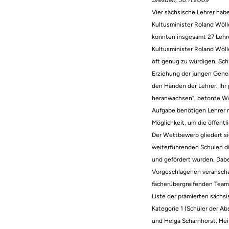
Dresden, 30.11.2009
Vier sächsische Lehrer ha
Kultusminister Roland Wölle
konnten insgesamt 27 Lehr
Kultusminister Roland Wölle
oft genug zu würdigen. Schl
Erziehung der jungen Genera
den Händen der Lehrer. Ih
heranwachsen“, betonte Wöl
Aufgabe benötigen Lehrer n
Möglichkeit, um die öffent
Der Wettbewerb gliedert si
weiterführenden Schulen d
und gefördert wurden. Dabei
Vorgeschlagenen veranschau
fächerübergreifenden Teams
Liste der prämierten sächsi
Kategorie 1 (Schüler der A
und Helga Scharnhorst, Hei