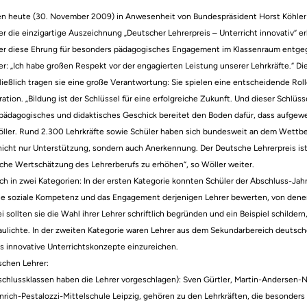
ben heute (30. November 2009) in Anwesenheit von Bundespräsident Horst Köhle
r die einzigartige Auszeichnung „Deutscher Lehrerpreis – Unterricht innovativ“ e
er diese Ehrung für besonders pädagogisches Engagement im Klassenraum entg
r: „Ich habe großen Respekt vor der engagierten Leistung unserer Lehrkräfte.“ Die 
ießlich tragen sie eine große Verantwortung: Sie spielen eine entscheidende Roll
tion. „Bildung ist der Schlüssel für eine erfolgreiche Zukunft. Und dieser Schlüsse
r pädagogisches und didaktisches Geschick bereitet den Boden dafür, dass aufge
ler. Rund 2.300 Lehrkräfte sowie Schüler haben sich bundesweit an dem Wettbewe
icht nur Unterstützung, sondern auch Anerkennung. Der Deutsche Lehrerpreis ist
liche Wertschätzung des Lehrerberufs zu erhöhen“, so Wöller weiter.
ch in zwei Kategorien: In der ersten Kategorie konnten Schüler der Abschluss-J
ie soziale Kompetenz und das Engagement derjenigen Lehrer bewerten, von denen
 sollten sie die Wahl ihrer Lehrer schriftlich begründen und ein Beispiel schildern
lichte. In der zweiten Kategorie waren Lehrer aus dem Sekundarbereich deutsche
 innovative Unterrichtskonzepte einzureichen.
schen Lehrer:
bschlussklassen haben die Lehrer vorgeschlagen): Sven Gürtler, Martin-Anderse
nrich-Pestalozzi-Mittelschule Leipzig, gehören zu den Lehrkräften, die besonders