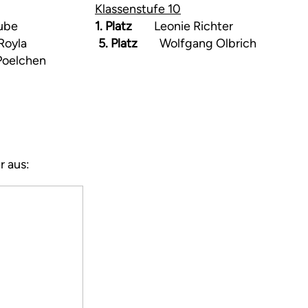
Klassenstufe 10
s Kube
1. Platz
Leonie Richter
pp Royla
5. Platz
Wolfgang Olbrich
elchen
r aus: