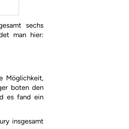
sgesamt sechs
det man hier:
 Möglichkeit,
rger boten den
d es fand ein
Jury insgesamt