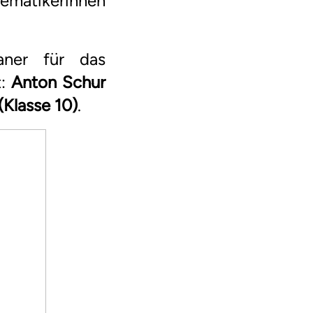
matikerinnen
ianer für das
t:
Anton Schur
(Klasse 10)
.