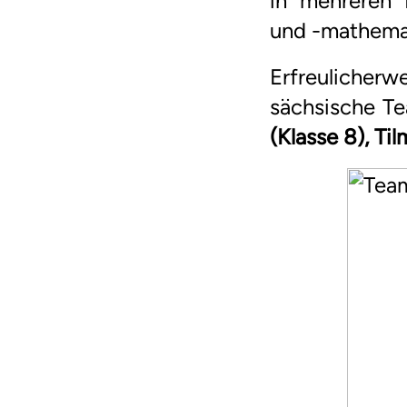
in mehreren
und -mathemat
Erfreulicher
sächsische Te
(Klasse 8), Ti