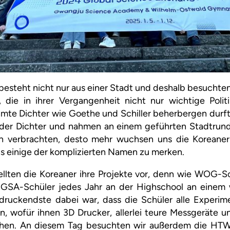
esteht nicht nur aus einer Stadt und deshalb besuchten
 die in ihrer Vergangenheit nicht nur wichtige Polit
hmte Dichter wie Goethe und Schiller beherbergen durft
er Dichter und nahmen an einem geführten Stadtrund
n verbrachten, desto mehr wuchsen uns die Koreaner
s einige der komplizierten Namen zu merken.
llten die Koreaner ihre Projekte vor, denn wie WOG-Sc
 GSA-Schüler jedes Jahr an der Highschool an einem 
druckendste dabei war, dass die Schüler alle Experime
n, wofür ihnen 3D Drucker, allerlei teure Messgeräte u
ehen. An diesem Tag besuchten wir außerdem die H