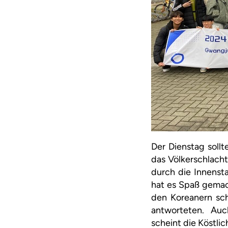
Der Dienstag soll
das Völkerschlach
durch die Innenst
hat es Spaß gemac
den Koreanern schi
antworteten. Auch
scheint die Köstlic