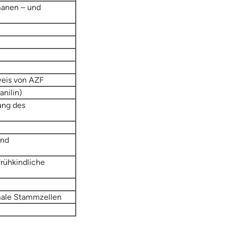
manen – und
weis von AZF
nilin)
ung des
und
rühkindliche
ymale Stammzellen