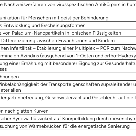
e Nachweisverfahren von virusspezifischen Antikörpern in hu
nikation für Menschen mit geistiger Behinderung
): Entwicklung und Erscheinungsformen
z von Paladium-Nanopartikeln in ionischen Flüssigkeiten
 Differenzierung zwischen Erwachsenen und Kindern
hen Infertilität – Etablierung einer Multiplex – PCR zum Nach
erminalen Aziridins (ausgehend von 1-Octen und ortho-Hydroxya
ng einer Ernährung mit besonderer Eignung zur Gesunderhalt
ses
hnungen
nkelabhängigkeit der Transporteigenschaften supraleitender 
aterialien
ndergartenbetreuung, Geschwisterzahl und Geschlecht auf die f
n nach glatten Kurven
tischer Synovialflüssigkeit auf Knorpelbildung durch mesench
suchung von Wärmebrücken für die energetische Sanierung