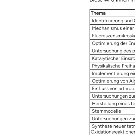
Thema
Identifizierung und 
Mechanismus einer st
Fluoreszensmikrosk
Optimierung der En
Untersuchung des pr
Katalytischer Einsat
Physikalische Freih
Implementierung ein
Optimierung von Alg
Einfluss von arthro
Untersuchungen zur 
Herstellung eines t
Sternmodelle
Untersuchungen zur 
Synthese neuer tetra
Oxidationsreaktione