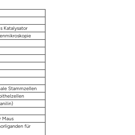
s Katalysator
nenmikroskopie
ymale Stammzellen
ithelzellen
nilin)
r Maus
orliganden für