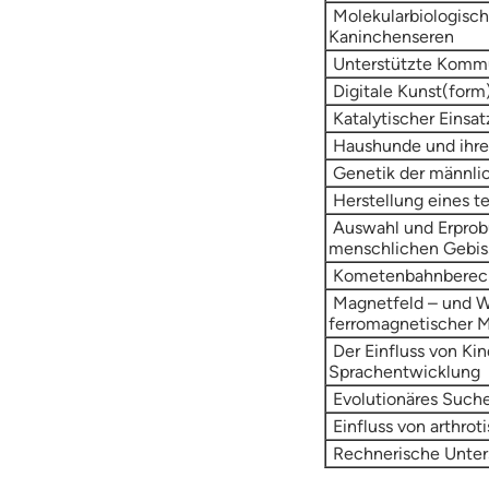
Molekularbiologisch
Kaninchenseren
Unterstützte Kommu
Digitale Kunst(form
Katalytischer Einsat
Haushunde und ihre
Genetik der männlic
Herstellung eines t
Auswahl und Erprobu
menschlichen Gebis
Kometenbahnberec
Magnetfeld – und Wi
ferromagnetischer M
Der Einfluss von Ki
Sprachentwicklung
Evolutionäres Suche
Einfluss von arthro
Rechnerische Unter