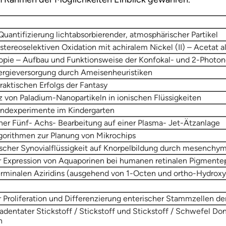
Quantifizierung lichtabsorbierender, atmosphärischer Partikel
ereoselektiven Oxidation mit achiralem Nickel (II) – Acetat al
opie – Aufbau und Funktionsweise der Konfokal- und 2-Photo
ergieversorgung durch Ameisenheuristiken
aktischen Erfolgs der Fantasy
z von Paladium-Nanopartikeln in ionischen Flüssigkeiten
andexperimente im Kindergarten
er Fünf- Achs- Bearbeitung auf einer Plasma- Jet-Ätzanlage
orithmen zur Planung von Mikrochips
tischer Synovialflüssigkeit auf Knorpelbildung durch mesench
Expression von Aquaporinen bei humanen retinalen Pigmentep
erminalen Aziridins (ausgehend von 1-Octen und ortho-Hydroxya
Proliferation und Differenzierung enterischer Stammzellen de
dentater Stickstoff / Stickstoff und Stickstoff / Schwefel Don
n