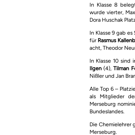
In Klasse 8 bele
wurde vierter, Max
Dora Huschak Platz
In Klasse 9 gab es 
für
Rasmus Kallen
acht, Theodor Neum
In Klasse 10 sind 
Ilgen
(4),
Tilman F
Nißler und Jan Bran
Alle Top 6 – Platz
als Mitglieder d
Merseburg nominie
Bundeslandes.
Die Chemielehrer g
Merseburg.