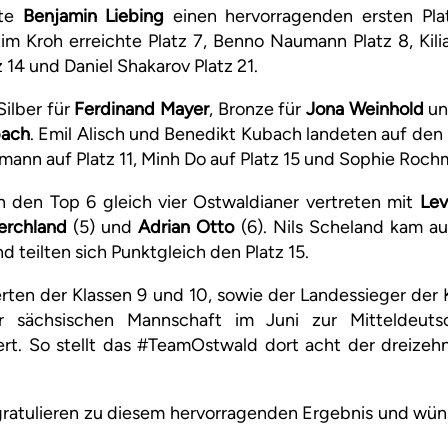
gte
Benjamin Liebing
einen hervorragenden ersten Plat
im Kroh erreichte Platz 7, Benno Naumann Platz 8, Kilia
 14 und Daniel Shakarov Platz 21.
Silber für
Ferdinand Mayer
, Bronze für
Jona Weinhold
un
bach
. Emil Alisch und Benedikt Kubach landeten auf den
ann auf Platz 11, Minh Do auf Platz 15 und Sophie Rochm
in den Top 6 gleich vier Ostwaldianer vertreten mit
Lev
erchland
(5) und
Adrian Otto
(6). Nils Scheland kam au
d teilten sich Punktgleich den Platz 15.
ierten der Klassen 9 und 10, sowie der Landessieger der 
er sächsischen Mannschaft im Juni zur Mitteldeu
rt. So stellt das #TeamOstwald dort acht der dreizehn
ratulieren zu diesem hervorragenden Ergebnis und wüns