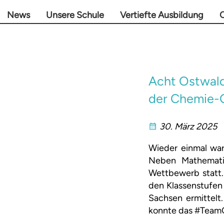
News
Unsere Schule
Vertiefte Ausbildung
O
Acht Ostwaldi
der Chemie-O
30. März 2025
Wieder einmal war
Neben Mathemati
Wettbewerb statt.
den Klassenstufen
Sachsen ermittelt
konnte das #TeamO