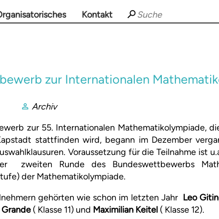
rganisatorisches
Kontakt
ewerb zur Internationalen Mathemati
Archiv
werb zur 55. Internationalen Mathematikolympiade, die
Kapstadt stattfinden wird, begann im Dezember verg
swahlklausuren. Voraussetzung für die Teilnahme ist u.a
 der zweiten Runde des Bundeswettbewerbs Math
Stufe) der Mathematikolympiade.
ilnehmern gehörten wie schon im letzten Jahr
Leo Gitin
t Grande
( Klasse 11) und
Maximilian Keitel
( Klasse 12).