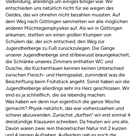
Verbindung, allerdings um einiges billiger war. Wir
entschieden uns natürlich nicht für sie wegen des
Geldes, das wir ohnehin nicht bezahlen mussten. Auf
dem Weg nach Göttingen sammelten wir alle möglichen
anderen Möchtegernphysiker auf. Als wir in Göttingen
ankamen, stellten wir einen großen Klumpen von
Schülern dar, der sich entschied, den Weg zur
Jugendherberge zu Fuß zurückzulegen. Die Gänge
unserer Jugendherberge sind stilbewusst braungekachelt,
die Schränke unseres Zimmers enthalten WC und
Dusche, die Küchenfrauen kennen keinen Unterschied
zwischen Fleisch- und Heringssalat, zumindest was die
Beschriftung beim Frühstück angeht. Sonst haben wir die
Jugendherberge allerdings sehr ins Herz geschlossen. Wir
sind es ja schließlich, die sie lebendig machen.
Was haben wir denn nun eigentlich die ganze Woche
gemacht? Physik natürlich, das war vorherzusehen und
schwer abzuwenden. Zunächst „durften“ wir erst einmal 4
dreistündige Klausuren schreiben. Da freuten wir uns alle.
Davon waren zwei rein theoretischer Natur mit 2 kurzen
und 4 langen Aufgaben. Außerdem gab es noch die