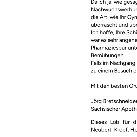
Da ich ja, wie ges
Nachwuchswerbung 
die Art, wie Ihr G
überrascht und üb
Ich hoffe, Ihre Sc
war es sehr angene
Pharmaziespur unter
Bemühungen.
Falls im Nachgang 
zu einem Besuch ei
Mit den besten Gr
Jörg Bretschneide
Sächsischer Apoth
Dieses Lob für d
Neubert-Kropf. Her