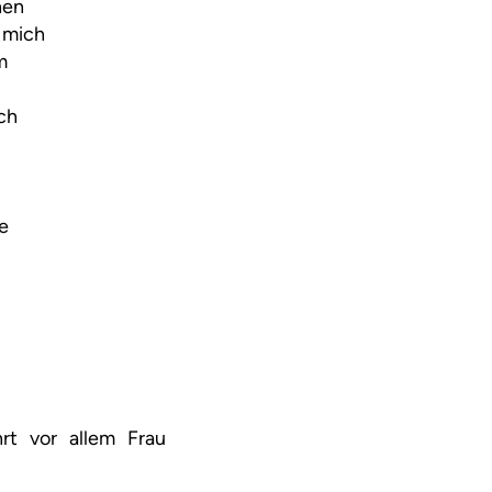
hen
 mich
m
ch
e
rt vor allem Frau